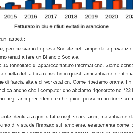
uni aspetti:
te, perché siamo Impresa Sociale nel campo della prevenzione
amo tenuti a fare un Bilancio Sociale.
a 15 tonnellate di apparecchiature informatiche. Siamo cons
a quella del fatturato perché in questi anni abbiamo continu
ne di fascia alta e di workstation. Come ripetiamo oramai fi
mplica anche che i computer che abbiamo rigenerato nel ‘23 h
mo negli anni precedenti, e che quindi possono produrre un b
nte identica a quelle fatte negli scorsi anni, ma abbiamo dec
punto di vista dell’impatto sull’ambiente, esattamente come l