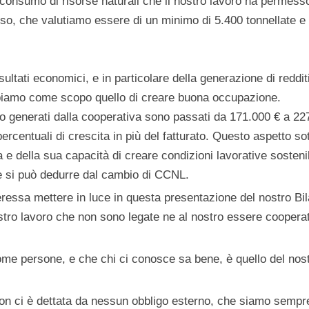
consumo di risorse naturali che il nostro lavoro ha permess
sso, che valutiamo essere di un minimo di 5.400 tonnellate 
sultati economici, e in particolare della generazione di redd
bbiamo come scopo quello di creare buona occupazione.
oro generati dalla cooperativa sono passati da 171.000 € a 2
rcentuali di crescita in più del fatturato. Questo aspetto so
a e della sua capacità di creare condizioni lavorative sostenib
e si può dedurre dal cambio di CCNL.
teressa mettere in luce in questa presentazione del nostro Bil
ostro lavoro che non sono legate ne al nostro essere cooperati
ome persone, e che chi ci conosce sa bene, è quello del nos
non ci è dettata da nessun obbligo esterno, che siamo sempr