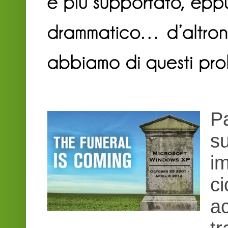
Pa
s
im
ci
ac